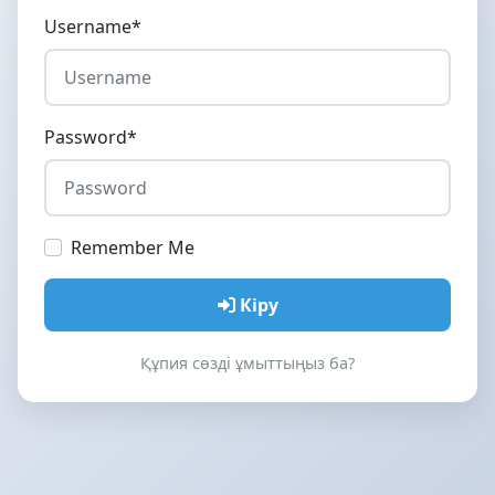
Username
*
Password
*
Remember Me
Кіру
Құпия сөзді ұмыттыңыз ба?