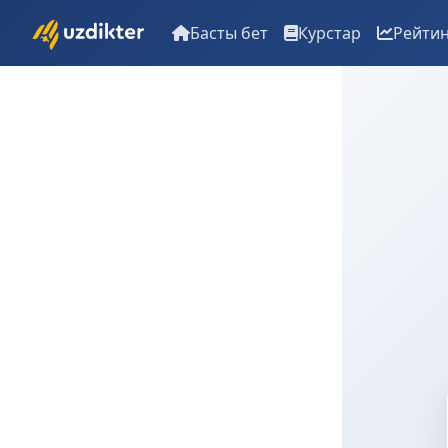
Басты бет
Курстар
Рейти