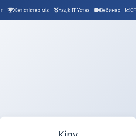
нг
Жетістіктеріміз
Үздіk IT Ұстаз
Вебинар
CF
Кіру