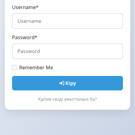
Username
*
Password
*
Remember Me
Кіру
Құпия сөзді ұмыттыңыз ба?