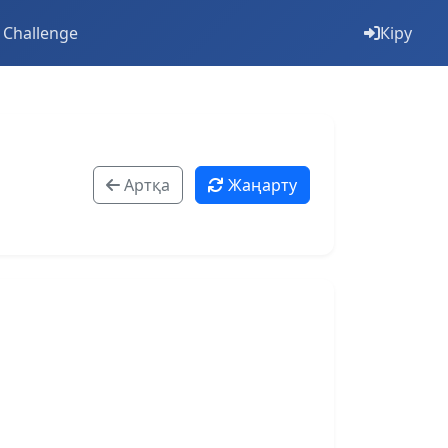
 Challenge
Кіру
Артқа
Жаңарту