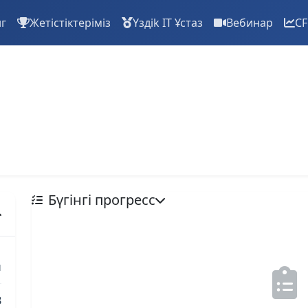
нг
Жетістіктеріміз
Үздіk IT Ұстаз
Вебинар
CF
Бүгінгі прогресс
ы
3