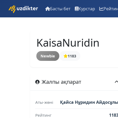
Басты бет
Курстар
Рейти
KaisaNuridin
Newbie
1183
Жалпы ақпарат
Қайса Нұридин Айдосұл
Аты-жөні
118
Рейтинг