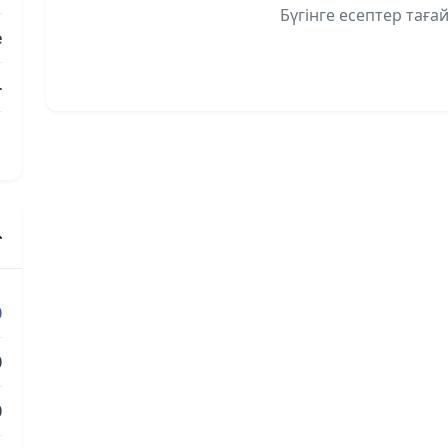
Бүгінге есептер таға
e
-
1
0
0
0